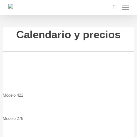
Skip
Menu
to
main
content
search
Calendario y precios
Modelo 422
Modelo 279