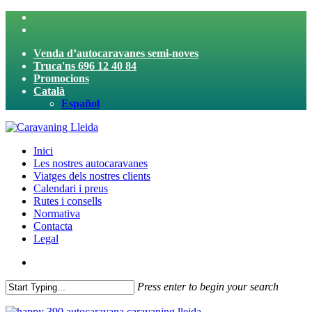
Skip
twitter
to
facebook
main
Venda d’autocaravanes semi-noves
content
Truca'ns 696 12 40 84
Promocions
Català
Español
search
Menu
Inici
Les nostres autocaravanes
Viatges dels nostres clients
Calendari i preus
Rutes i consells
Normativa
Contacta
Legal
search
Press enter to begin your search
Close