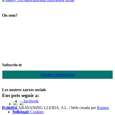
Search
On som?
Subscriu-te
Ofertes i promocions
Les nostres xarxes socials
Ens pots seguir a:
© 2025 CARAVANING LLEIDA, S.L. | Web creada per
Romeu Prenafeta
Política de Cookies
Avís legal