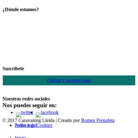
¿Dónde estamos?
Suscríbete
Ofertas y promociones
Nuestras redes sociales
Nos puedes seguir en:
© 2017 Caravaning Lleida | Creado por
Romeu Prenafeta
Política de Cookies
Aviso legal
Close
Inicio