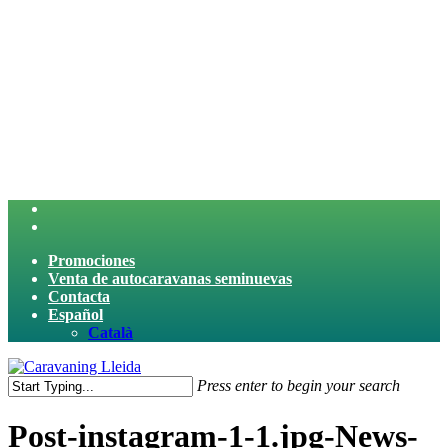
Skip
to
main
content
twitter
facebook
Promociones
Venta de autocaravanas seminuevas
Contacta
Español
Català
search
Menu
Press enter to begin your search
Close
Search
Post-instagram-1-1.jpg-News-