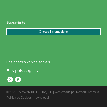
Subscriu-te
Ofertes i promocions
Les nostres xarxes socials
Ens pots seguir a:
© 2025 CARAVANING LLEIDA, S.L. | Web creada per
Romeu Prenafeta
Política de Cookies
Avís legal