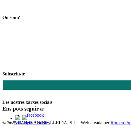
Search
On som?
Subscriu-te
Les nostres xarxes socials
Ens pots seguir a:
© 2025 CARAVANING LLEIDA, S.L. | Web creada per
Política de Cookies
Avís legal
Romeu Pre