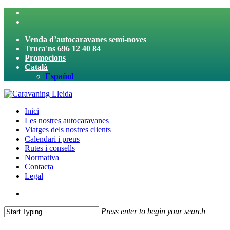
Skip
twitter
to
facebook
main
Venda d’autocaravanes semi-noves
content
Truca'ns 696 12 40 84
Promocions
Català
Español
search
Menu
Inici
Les nostres autocaravanes
Viatges dels nostres clients
Calendari i preus
Rutes i consells
Normativa
Contacta
Legal
search
Press enter to begin your search
Close