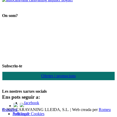
Search
On som?
Subscriu-te
Ofertes i promocions
Les nostres xarxes socials
Ens pots seguir a:
© 2025 CARAVANING LLEIDA, S.L. | Web creada per
Romeu Prenafeta
Política de Cookies
Avís legal