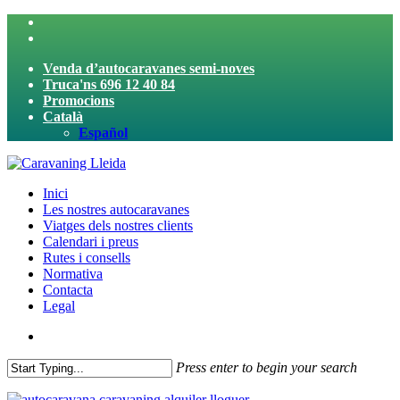
Skip
twitter
to
facebook
main
Venda d’autocaravanes semi-noves
content
Truca'ns 696 12 40 84
Promocions
Català
Español
search
Menu
Inici
Les nostres autocaravanes
Viatges dels nostres clients
Calendari i preus
Rutes i consells
Normativa
Contacta
Legal
search
Press enter to begin your search
Close