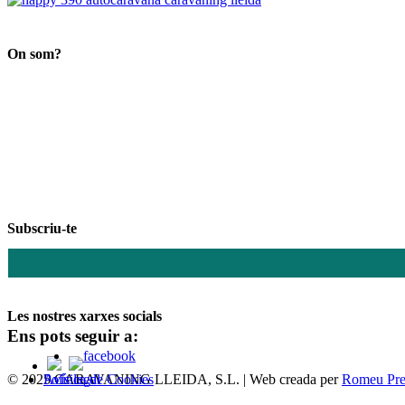
Search
On som?
Subscriu-te
Les nostres xarxes socials
Ens pots seguir a:
© 2025 CARAVANING LLEIDA, S.L. | Web creada per
Política de Cookies
Avís legal
Romeu Pre