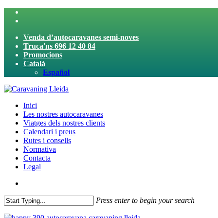
Skip
twitter
to
facebook
main
Venda d’autocaravanes semi-noves
content
Truca'ns 696 12 40 84
Promocions
Català
Español
search
Menu
Inici
Les nostres autocaravanes
Viatges dels nostres clients
Calendari i preus
Rutes i consells
Normativa
Contacta
Legal
search
Press enter to begin your search
Close