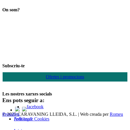
On som?
Subscriu-te
Ofertes i promocions
Les nostres xarxes socials
Ens pots seguir a:
© 2025 CARAVANING LLEIDA, S.L. | Web creada per
Romeu Prenafeta
Política de Cookies
Avís legal