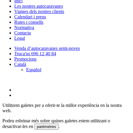
Close
Inici
Menu
Les nostres autocaravanes
Viatges dels nostres clients
Calendari i preus
Rutes i consells
Normativa
Contacta
Legal
Venda d’autocaravanes semi-noves
Truca'ns 696 12 40 84
Promocions
Català
Español
twitter
facebook
Utilitzem galetes per a oferir-te la millor experiència en la nostra
web.
Podeu esbrinar més sobre quines galetes estem utilitzant o
desactivar-les en
.
parèmetres