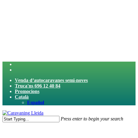
Skip
to
main
content
twitter
facebook
Venda d’autocaravanes semi-noves
Truca'ns 696 12 40 84
Promocions
Català
Español
search
Menu
Press enter to begin your search
Close
Search