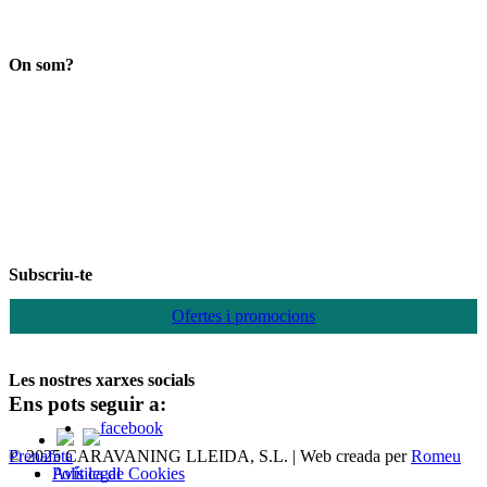
Search
On som?
Subscriu-te
Ofertes i promocions
Les nostres xarxes socials
Ens pots seguir a:
© 2025 CARAVANING LLEIDA, S.L. | Web creada per
Romeu Prenafeta
Política de Cookies
Avís legal