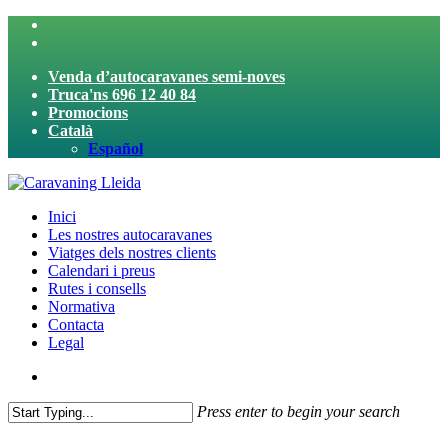
Skip
twitter
to
facebook
main
Venda d’autocaravanes semi-noves
content
Truca'ns 696 12 40 84
Promocions
Català
Español
search
Menu
Inici
Les nostres autocaravanes
Viatges dels nostres clients
Calendari i preus
Rutes i consells
Normativa
Contacta
Legal
search
Press enter to begin your search
Close