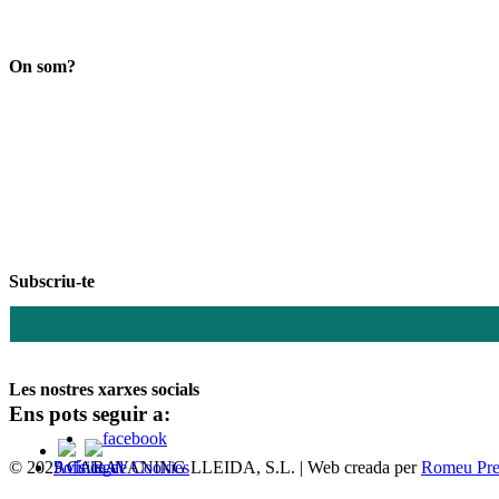
Search
On som?
Subscriu-te
Les nostres xarxes socials
Ens pots seguir a:
© 2025 CARAVANING LLEIDA, S.L. | Web creada per
Política de Cookies
Avís legal
Romeu Pre