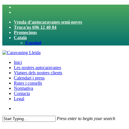
Skip
twitter
to
facebook
main
Venda d’autocaravanes semi-noves
content
Truca'ns 696 12 40 84
Promocions
Català
Español
search
Menu
Inici
Les nostres autocaravanes
Viatges dels nostres clients
Calendari i preus
Rutes i consells
Normativa
Contacta
Legal
search
Press enter to begin your search
Close