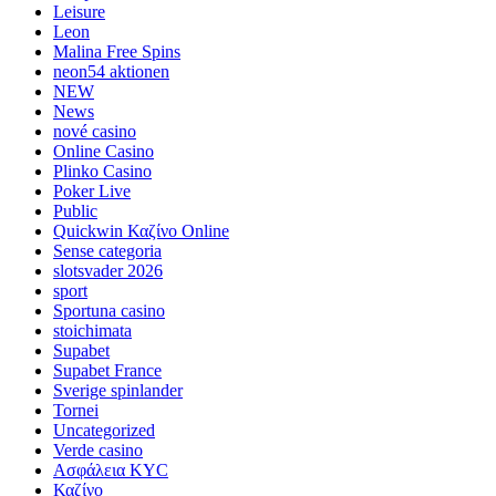
Leisure
Leon
Malina Free Spins
neon54 aktionen
NEW
News
nové casino
Online Casino
Plinko Casino
Poker Live
Public
Quickwin Καζίνο Online
Sense categoria
slotsvader 2026
sport
Sportuna casino
stoichimata
Supabet
Supabet France
Sverige spinlander
Tornei
Uncategorized
Verde casino
Ασφάλεια KYC
Καζίνο