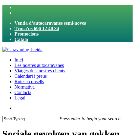
Skip
twitter
to
facebook
main
Venda d’autocaravanes semi-noves
content
Truca'ns 696 12 40 84
Promocions
Català
search
Menu
Inici
Les nostres autocaravanes
Viatges dels nostres clients
Calendari i preus
Rutes i consells
Normativa
Contacta
Legal
search
Press enter to begin your search
Close
Search
Sociale gevolgen van gokken