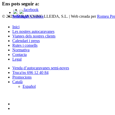
Ens pots seguir a:
© 2025 CARAVANING LLEIDA, S.L. | Web creada per
Política de Cookies
Avís legal
Romeu Pre
Close
Inici
Menu
Les nostres autocaravanes
Viatges dels nostres clients
Calendari i preus
Rutes i consells
Normativa
Contacta
Legal
Venda d’autocaravanes semi-noves
Truca'ns 696 12 40 84
Promocions
Català
Español
twitter
facebook