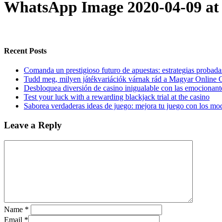
Search
WhatsApp Image 2020-04-09 at 1
Recent Posts
Comanda un prestigioso futuro de apuestas: estrategias probadas
Tudd meg, milyen játékvariációk várnak rád a Magyar Online 
Desbloquea diversión de casino inigualable con las emocionant
Test your luck with a rewarding blackjack trial at the casino
Saborea verdaderas ideas de juego: mejora tu juego con los mo
Leave a Reply
Name
*
Email
*