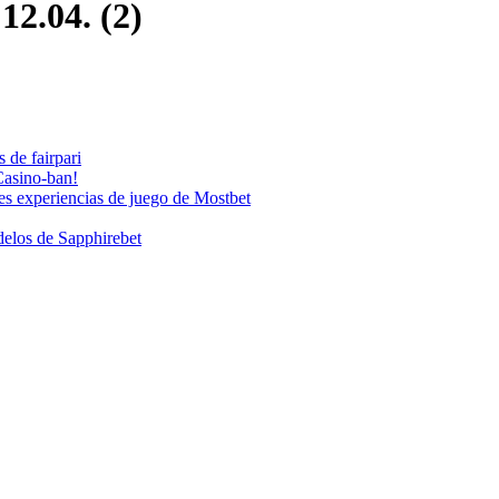
2.04. (2)
 de fairpari
Casino-ban!
es experiencias de juego de Mostbet
delos de Sapphirebet